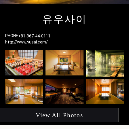
I
유우사이
PHONE
+81-967-44-0111
http://www.yusai.com/
F
p
View All Photos