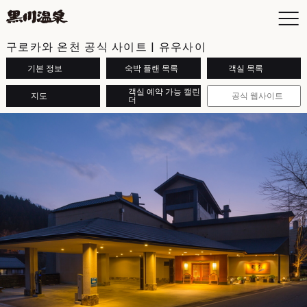
구로카와 온천 공식 사이트 | 유우사이
기본 정보
숙박 플랜 목록
객실 목록
객실 예약 가능 캘린
지도
공식 웹사이트
더
To
객
숙
상
오
의견