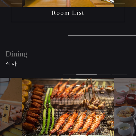
Room List
Dining
식사