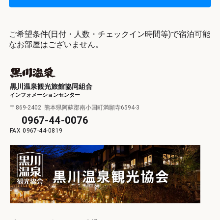
黒
黒
ご希望条件(日付・人数・チェックイン時間等)で宿泊可能
採
なお部屋はございません。
オ
黒
黒川温泉観光旅館協同組合
お
インフォメーションセンター
〒869-2402
熊本県阿蘇郡南小国町満願寺6594-3
0967-44-0076
遺
視
0967-44-0819