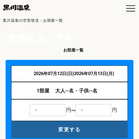
黒川温泉の空室状況・お部屋一覧
空室状況・予約
空室カレンダー
お部屋一覧
お
空
日
お
2026年07月12日(日)
2026年07月13日(月)
よ
1
部屋
大人
--
名・子供
--
名
黒
入
黒
-
-
年
5,000
6,000
7,000
8,000
9,000
10,000
12,000
14,000
16,000
18,000
20,000
30,000
40,000
50,000
50,000
40,000
30,000
20,000
18,000
16,000
14,000
12,000
10,000
9,000
8,000
7,000
6,000
5,000
交
最
変更する
駐