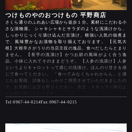
つけものやのおつけもの 平野商店
さくら通りのふれあい広場から徒歩１分。素材にこだわる小
さな漬物屋。 シャキシャキとサラダのような浅漬けから、
しっかりじっくり漬け込んだ古漬け、根強い人気の佃煮ま
で、風味豊かなお漬物を取り揃えております。 【元気大
根】大根辛さがうりの当店主役の逸品。食べだしたらとまり
ません。 【長芋の浅漬け】かつお節の風味がよく合う逸
品。小鉢に入れてそのままどうぞ。 【人参の浅漬け】人参
というよりキャロットって感じの浅漬け。ほんのり甘さを感
じて食べてください。 「食べてみなくちゃわからん」と感
じたお客様。試食もしっかりご用意させていただきましたの
で、お気軽にお立ち寄りください。店主・スタッフ一同心よ
りお待ち致しております。
0967-44-0214
0967-44-0215