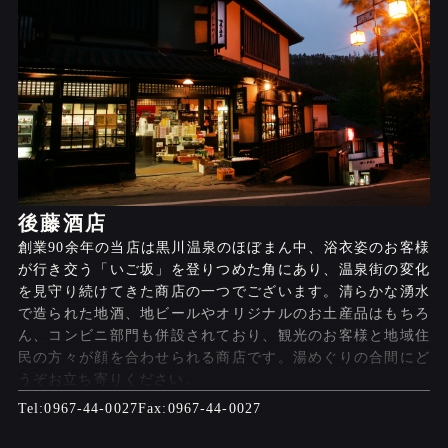
後藤酒店
創業90余年の当店は黒川温泉のほぼまん中、浴衣姿のお客様
が行き交う「いご坂」を登りつめた角にあり、温泉街の変化
を見守り続けてきた商店の一つでございます。清らかな湧水
で造られた地酒、地ビールやオリジナルのお土産品はもちろ
ん、コンビニ部門も併設されており、観光のお客様と地域住
民の方々が顔を合わせられる商店です。湯めぐりの合間にど
うぞお立ち寄りください。
0967-44-0027
0967-44-0027