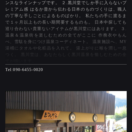
ンスなラインナップです。 ２.黒川堂でしか手に入らないプ
レミアム感 はるか昔から伝わる日本のものづくりは、職人
の丁寧な手しごとによるものばかり。 私たちの手に渡るま
で１ヶ月以上もの長い期間要するものも。 日本中探しても
巡り合わない貴重ないアイテムが黒川堂にはあります。 ３.
温泉＆温泉街を楽しむための全てがここに 作務衣やもん
ぺ、雪駄を身につけ温泉コーディネート。 温泉施設へ、MY
湯桶にタオルや化粧品を入れて。 湯上がりに喉を潤し一息
つく。 黒川堂は、あなたらしく黒川温泉を愉しむための全
てが揃います。
090-6455-0020