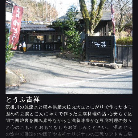
とうふ吉祥
筑後川の源流水と熊本県産大粒丸大豆とにがりで作った少し
固めの豆腐とこんにゃくで作った豆腐料理の店 心安らぐ区
間で囲炉裏を囲み素朴ながらも滋養味豊かな豆腐料理の数々
と心のこもったおもてなしをお楽しみください。 湯めぐり
の途中で併設のお団子や吉祥オリジナルの豆乳ソフトもご堪