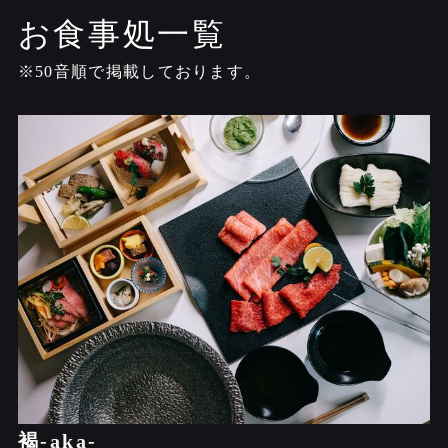
お食事処一覧
黒
黒
※50音順で掲載しております。
採
オ
黒
お
遺
よ
視
褐-aka-