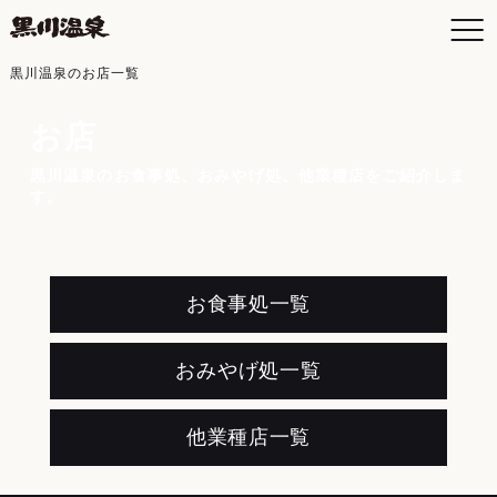
黒川温泉のお店一覧
お店
黒川温泉のお食事処、おみやげ処、他業種店をご紹介しま
お
す。
空
日
お
よ
お食事処一覧
黒
入
おみやげ処一覧
黒
年
交
他業種店一覧
最
駐