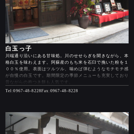
白玉っ子
川端通り沿いにある甘味処。川のせせらぎを聞きながら、本
格白玉を味わえます。阿蘇産のもち米を石臼で挽いた粉を１
００％使用。表面はツルツル、噛めば弾むようなモチモチ感
が自慢の白玉です。期間限定の季節メニューも充実しており
昔ながらの杵つき餅も人気です。
0967-48-8228
0967-48-8228